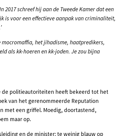
 In 2017 schreef hij aan de Tweede Kamer dat een
k is voor een effectieve aanpak van criminaliteit,
’
e mocromaffia, het jihadisme, haatpredikers,
ld als kk-hoeren en kk-joden. Je zou bijna
 de politieautoriteiten heeft bekeerd tot het
erzoek van het gerenommeerde Reputation
tien met een griffel. Moedig, doortastend,
noem maar op.
psleiding en de minister: te weinig blauw op