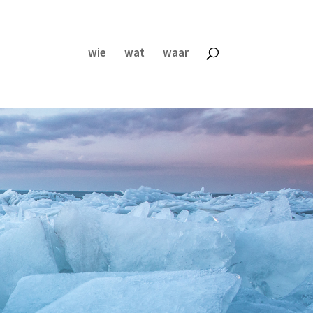
wie
wat
waar