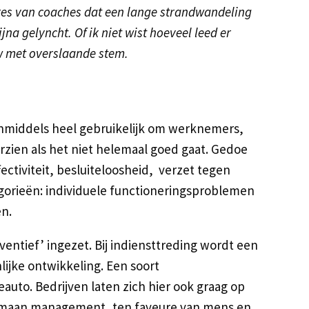
res van coaches dat een lange strandwandeling
a gelyncht. Of ik niet wist hoeveel leed er
 met overslaande stem.
 inmiddels heel gebruikelijk om werknemers,
rzien als het niet helemaal goed gaat. Gedoe
fectiviteit, besluiteloosheid, verzet tegen
gorieën: individuele functioneringsproblemen
en.
entief’ ingezet. Bij indiensttreding wordt een
ijke ontwikkeling. Een soort
eauto. Bedrijven laten zich hier ook graag op
umaan management, ten faveure van mens en