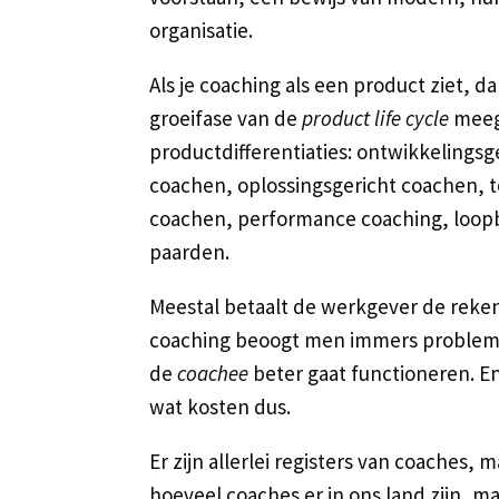
organisatie.
Als je coaching als een product ziet, 
groeifase van de
product life cycle
meeg
productdifferentiaties: ontwikkelingsg
coachen, oplossingsgericht coachen, t
coachen, performance coaching, loopb
paarden.
Meestal betaalt de werkgever de reken
coaching beoogt men immers probleme
de
coachee
beter gaat functioneren. E
wat kosten dus.
Er zijn allerlei registers van coaches
hoeveel coaches er in ons land zijn, 